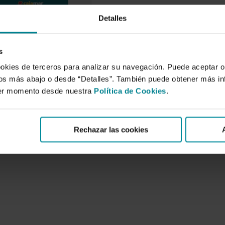
Detalles
de la
ización hortícola
a. Concentración,
s
a y logística
ookies de terceros para analizar su navegación. Puede aceptar o
de 2013
idos más abajo o desde “Detalles”. También puede obtener más i
ura intensiva
ier momento desde nuestra
Política de Cookies
.
un papel fundamental
rollo socioeconómico
ncia de…
Rechazar las cookies