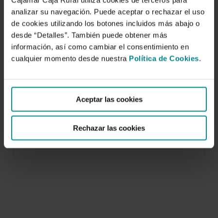
Cajamar Caja Rural utiliza cookies de terceros para
analizar su navegación. Puede aceptar o rechazar el uso
de cookies utilizando los botones incluidos más abajo o
desde “Detalles”. También puede obtener más
información, así como cambiar el consentimiento en
cualquier momento desde nuestra
Política de Cookies
.
Innovación en la gestión y modernización
de la producción en una cooperativa
citrícola
Aceptar las cookies
2 de diciembre de 2016
Rechazar las cookies
El proyecto promueve un modelo de innovación
en la gestión y modernización de la producción…