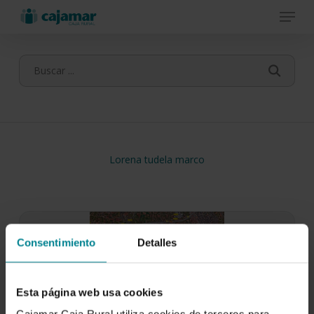
Menu
Skip
to
main
content
Lorena tudela marco
Consentimiento
Detalles
Esta página web usa cookies