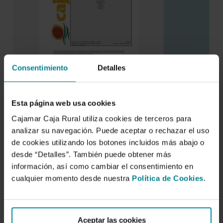
Consentimiento
Detalles
Riego de cultivos hortícolas bajo
invernadero y suelo enarenado con agua
residual depurada terciariamente.
Esta página web usa cookies
3 de junio de 2005
Cajamar Caja Rural utiliza cookies de terceros para
analizar su navegación. Puede aceptar o rechazar el uso
En este trabajo se evalúan los efectos que
produce el riego con agua residual depurada…
de cookies utilizando los botones incluidos más abajo o
desde “Detalles”. También puede obtener más
información, así como cambiar el consentimiento en
cualquier momento desde nuestra
Política de Cookies
.
Aceptar las cookies