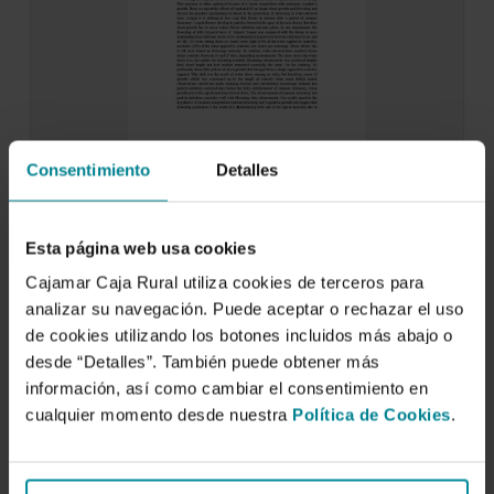
Consentimiento
Detalles
Deficit Irrigation as a Tool for
Manipulating Flowering Date in Loquat
(Eriobotrya Japonica …
Esta página web usa cookies
1 de enero de 2008
Cajamar Caja Rural utiliza cookies de terceros para
A frequent response of fruit trees to deficit
analizar su navegación. Puede aceptar o rechazar el uso
irrigation (DI) is a promotion of flowering.…
de cookies utilizando los botones incluidos más abajo o
desde “Detalles”. También puede obtener más
información, así como cambiar el consentimiento en
cualquier momento desde nuestra
Política de Cookies
.