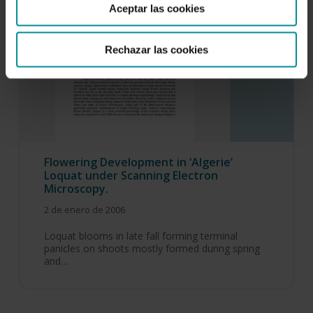
Aceptar las cookies
Rechazar las cookies
Flowering Development in ‘Algerie’
Loquat under Scanning Electron
Microscopy.
2 de enero de 2006
Loquat blooms in late fall forming terminal
panicles on shoots mostly formed during spring
and…