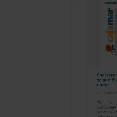
Character
solar dif
under
5 de marzo 
The diffuse 
components 
radiation w
autumn mo