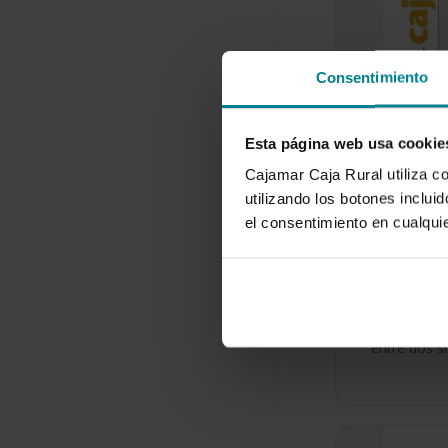
Consentimiento
Esta página web usa cookie
Consumos
Cajamar Caja Rural utiliza c
invernade
utilizando los botones inclu
la región 
el consentimiento en cualqu
Comparac
sistemas 
21 de septi
En este tra
cabo un es
entre dos 