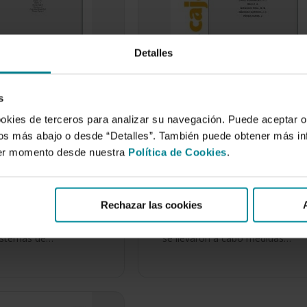
Detalles
s
 de energía en
Modelo simplificado de
ookies de terceros para analizar su navegación. Puede aceptar o
ros multitúnel en
estimación de las
idos más abajo o desde “Detalles”. También puede obtener más i
de Almería.
necesidades de calefacció
ier momento desde nuestra
Política de Cookies
.
ión de dos
en invernaderos tipo ´Parr
de …
´.
embre de 2005
24 de septiembre de 2003
Rechazar las cookies
bajo se ha llevado a
En un invernadero parral, ubicad
tudio comparativo
en el Sureste español (Almería),
sistemas de…
se llevaron a cabo medidas…