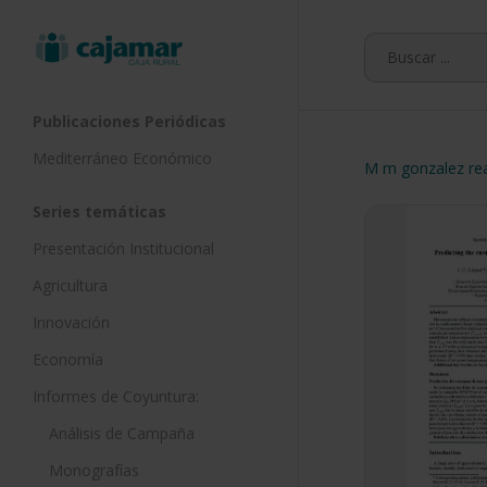
Skip
to
main
content
Publicaciones Periódicas
Mediterráneo Económico
M m gonzalez rea
Series temáticas
Presentación Institucional
Agricultura
Innovación
Economía
Informes de Coyuntura:
Análisis de Campaña
Monografías