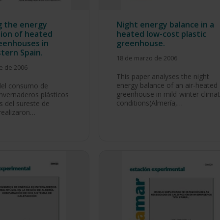
g the energy
Night energy balance in a
ion of heated
heated low-cost plastic
reenhouses in
greenhouse.
tern Spain.
18 de marzo de 2006
e de 2006
This paper analyses the night
energy balance of an air-heated
del consumo de
greenhouse in mild-winter climat
invernaderos plásticos
conditions(Almería,…
s del sureste de
realizaron…