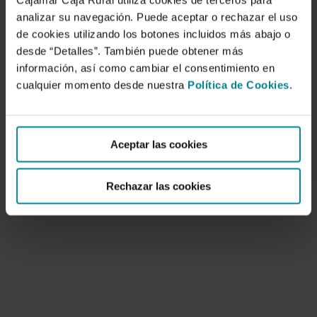
Cajamar Caja Rural utiliza cookies de terceros para
analizar su navegación. Puede aceptar o rechazar el uso
de cookies utilizando los botones incluidos más abajo o
desde “Detalles”. También puede obtener más
información, así como cambiar el consentimiento en
cualquier momento desde nuestra
Política de Cookies
.
PrHo V. 2,0: Programa de Riego para
cultivos Hortícolas en invernadero
Aceptar las cookies
1 de enero de 2008
El programa PrHo v 2.0 (© 2008 Fundación
Rechazar las cookies
Cajamar) se ha desarrollado con elobjetivo de…