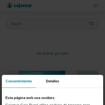
Menu
Skip
to
main
content
Ma dolores gonzalez
Consentimiento
Detalles
Esta página web usa cookies