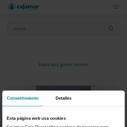
Menu
Skip
to
main
content
Maria luisa gomez moreno
Consentimiento
Detalles
Esta página web usa cookies