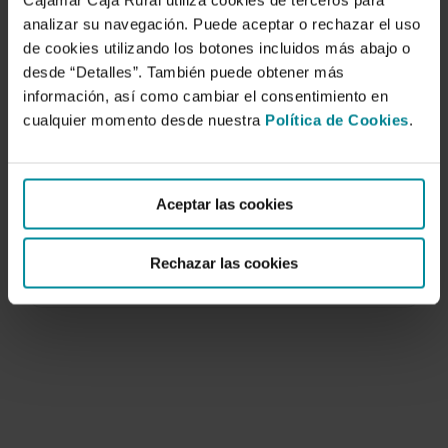
Cajamar Caja Rural utiliza cookies de terceros para
analizar su navegación. Puede aceptar o rechazar el uso
de cookies utilizando los botones incluidos más abajo o
desde “Detalles”. También puede obtener más
información, así como cambiar el consentimiento en
cualquier momento desde nuestra
Política de Cookies
.
Una economía en transformación:
Antequera entre los siglos XX y XXI
Aceptar las cookies
2 de febrero de 2009
La ilustración de la cubierta prentende resumir el
Rechazar las cookies
contenido de este libro. En una misma…