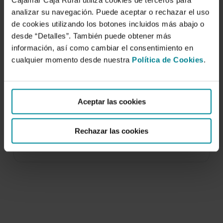
Cajamar Caja Rural utiliza cookies de terceros para
analizar su navegación. Puede aceptar o rechazar el uso
de cookies utilizando los botones incluidos más abajo o
desde “Detalles”. También puede obtener más
información, así como cambiar el consentimiento en
cualquier momento desde nuestra
Política de Cookies
.
Enfermedades causadas por la bacteria
Xylella fastidiosa
Aceptar las cookies
8 de noviembre de 2017
El interés científico, fitopatológico, técnico y
Rechazar las cookies
mediático suscitado en España por la bacteria
Xylella fastidiosa…