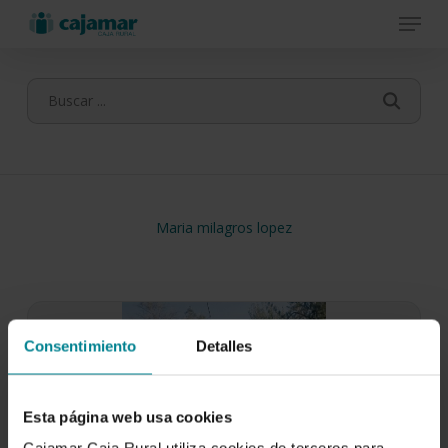
Menu
Skip
to
main
content
Maria milagros lopez
Consentimiento
Detalles
Esta página web usa cookies