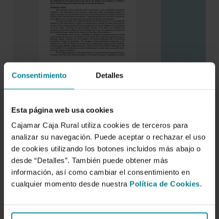
Consentimiento
Detalles
Experiences in cultivation inside the
watergy prototype of a closed
greenhouse for semi-arid
Esta página web usa cookies
1 de enero de 2007
Cajamar Caja Rural utiliza cookies de terceros para
A prototype of a closed greenhouse has been
analizar su navegación. Puede aceptar o rechazar el uso
constructed in the semi-arid region of El…
de cookies utilizando los botones incluidos más abajo o
desde “Detalles”. También puede obtener más
información, así como cambiar el consentimiento en
cualquier momento desde nuestra
Política de Cookies
.