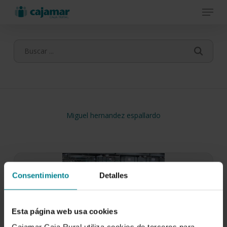
Menu
Skip
to
main
content
Miguel hernandez espallardo
Consentimiento
Detalles
Esta página web usa cookies