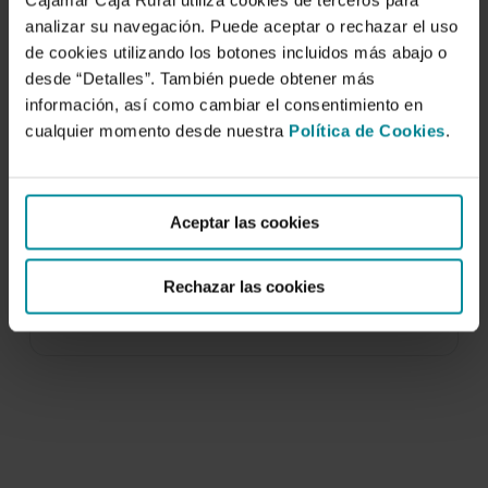
Cajamar Caja Rural utiliza cookies de terceros para
analizar su navegación. Puede aceptar o rechazar el uso
de cookies utilizando los botones incluidos más abajo o
desde “Detalles”. También puede obtener más
información, así como cambiar el consentimiento en
cualquier momento desde nuestra
Política de Cookies
.
Tamaño y competitividad. Experiencias
de crecimiento en las cooperativas
agroalimentarias españolas
Aceptar las cookies
7 de abril de 2014
Rechazar las cookies
En esta monografía se analizan la evolución
reciente y el modelo de negocio de las…