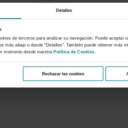
Detalles
roject: Towards a
se of water in
e agriculture and
s
le architecture
ookies de terceros para analizar su navegación. Puede aceptar o
de 2007
idos más abajo o desde “Detalles”. También puede obtener más i
ject is funded by the
ier momento desde nuestra
Política de Cookies
.
ommunity’s Vth
n its Energy,
t and…
Rechazar las cookies