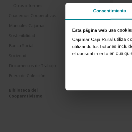
Otros informes
Consentimiento
Análisis d
Cuadernos Cooperativos
del ponie
Manuales Cajamar
mediante 
Esta página web usa cookie
8 de abril de
Sostenibilidad
Cajamar Caja Rural utiliza c
Banca Social
En este tra
utilizando los botones inclu
resultados 
el consentimiento en cualqu
Sociedad
realizada so
del…
Documentos de Trabajo
Fuera de Colección
Biblioteca del
Cooperativismo