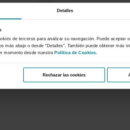
Detalles
el sector agrario
nte almeriense
redes bayesianas.
s
 2003
ookies de terceros para analizar su navegación. Puede aceptar o
bajo analizamos los
idos más abajo o desde “Detalles”. También puede obtener más i
de una encuesta
ier momento desde nuestra
Política de Cookies
.
bre el sector agrario
Rechazar las cookies