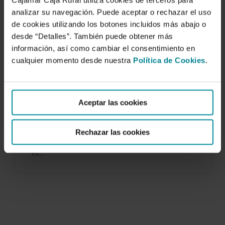
Cajamar Caja Rural utiliza cookies de terceros para
analizar su navegación. Puede aceptar o rechazar el uso
de cookies utilizando los botones incluidos más abajo o
desde “Detalles”. También puede obtener más
información, así como cambiar el consentimiento en
cualquier momento desde nuestra
Política de Cookies
.
Efecto de un sistema de nebulización de
alta presión sobre el clima y la
bioproductividad de un cultivo de …
Aceptar las cookies
27 de mayo de 2005
Rechazar las cookies
En Almería, así como en otras zonas de
producción hortícola de la cuenca mediterránea
es…