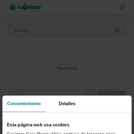
Menu
Skip
to
main
content
Raul aroca
Consentimiento
Detalles
Esta página web usa cookies