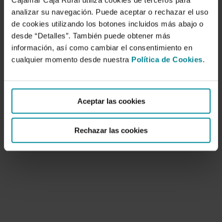
Cajamar Caja Rural utiliza cookies de terceros para
analizar su navegación. Puede aceptar o rechazar el uso
de cookies utilizando los botones incluidos más abajo o
desde “Detalles”. También puede obtener más
información, así como cambiar el consentimiento en
cualquier momento desde nuestra
Política de Cookies
.
Análisis del sector vitivinícola en las DO
de Castilla y León. Campaña 2012
Aceptar las cookies
18 de septiembre de 2013
La Comunidad Autónoma de Castilla y León
Rechazar las cookies
contaba en 2012 con 12 figuras de vinos…