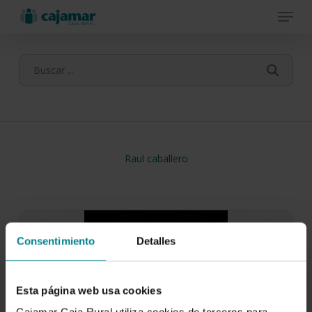
Menu
Skip
to
main
content
Raul caballero
Consentimiento
Detalles
Esta página web usa cookies