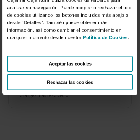
Cajamar Caja Rural utiliza cookies de terceros para
analizar su navegación. Puede aceptar o rechazar el uso
de cookies utilizando los botones incluidos más abajo o
desde “Detalles”. También puede obtener más
información, así como cambiar el consentimiento en
cualquier momento desde nuestra
Política de Cookies
.
High density loquat orchards increase
profits and shorten the time for
investment returns.
Aceptar las cookies
1 de enero de 2008
Rechazar las cookies
European Union, under pressure of World Trade
Organisation (WTO) to achieve substantial
changes, has resolved…