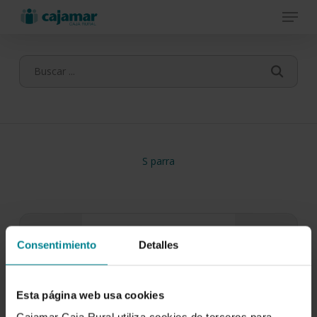
Menu
Skip
to
main
content
S parra
Consentimiento
Detalles
Esta página web usa cookies