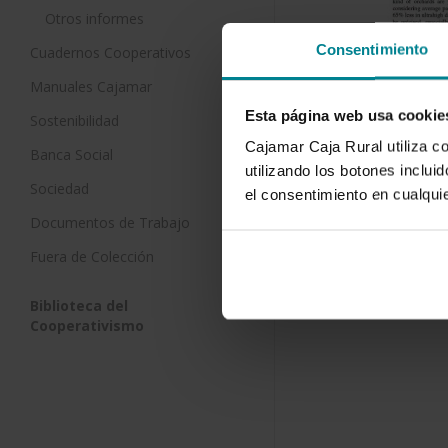
Otros informes
Consentimiento
Cuadernos Cooperativos
Manuales Cajamar
Esta página web usa cookie
Sostenibilidad
Cajamar Caja Rural utiliza c
Banca Social
utilizando los botones inclu
Sociedad
el consentimiento en cualqu
Documentos de Trabajo
Fuera de Colección
Biblioteca del
Cooperativismo