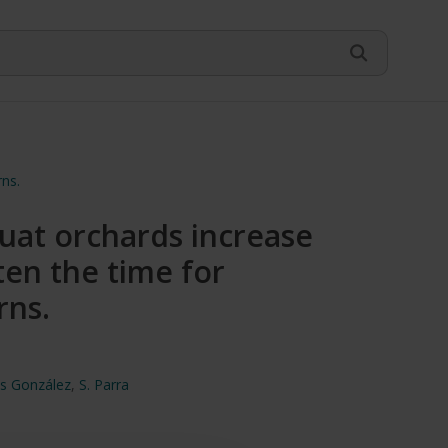
rns.
quat orchards increase
ten the time for
rns.
as González
,
S. Parra