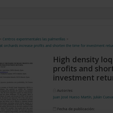
>
Centros experimentales las palmerillas
>
at orchards increase profits and shorten the time for investment retu
High density lo
profits and shor
investment retu
Autor/es:
Juan José Hueso Martín
,
Julián Cuev
Fecha de publicación: