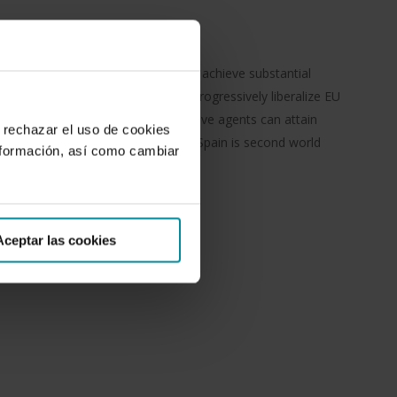
orld Trade Organisation (WTO) to achieve substantial
Common Agricultural Policy, and progressively liberalize EU
s scenario, only the most competitive agents can attain
 rechazar el uso de cookies
ce these challeges. At this regars, Spain is second world
nformación, así como cambiar
t for 80% of the ...
Aceptar las cookies