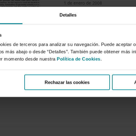
1 de enero de 2008
Detalles
Resumen:
European Union, under pressure of W
changes, has resolved to modify the 
s
market to non-member states. In thi
ookies de terceros para analizar su navegación. Puede aceptar o
success. Mediterranean fruit crops fa
idos más abajo o desde “Detalles”. También puede obtener más i
leader producer of loquat, and accoun
ier momento desde nuestra
Política de Cookies
.
Rechazar las cookies