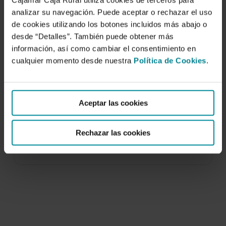
Cajamar Caja Rural utiliza cookies de terceros para
analizar su navegación. Puede aceptar o rechazar el uso
de cookies utilizando los botones incluidos más abajo o
desde “Detalles”. También puede obtener más
información, así como cambiar el consentimiento en
cualquier momento desde nuestra
Política de Cookies
.
Efecto de la frecuencia de riego sobre el
crecimiento y productividad de un
cultivo de pepino bajo invernadero
Aceptar las cookies
8 de mayo de 2003
Rechazar las cookies
En los últimos años se ha tendido a aumentar la
frecuencia de riego en los…