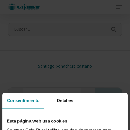
Menu
Skip
to
main
content
Santiago bonachera castano
Consentimiento
Detalles
Esta página web usa cookies