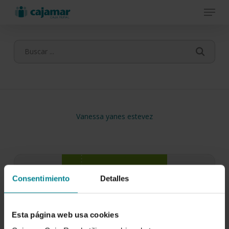
Menu
Skip
to
main
content
Vanessa yanes estevez
Consentimiento
Detalles
Esta página web usa cookies