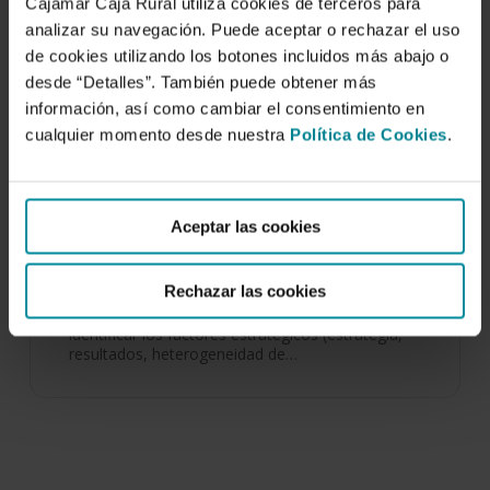
Cajamar Caja Rural utiliza cookies de terceros para
analizar su navegación. Puede aceptar o rechazar el uso
de cookies utilizando los botones incluidos más abajo o
desde “Detalles”. También puede obtener más
información, así como cambiar el consentimiento en
cualquier momento desde nuestra
Política de Cookies
.
Aspectos estratégicos de las
cooperativas agroalimentarias en
función de su dimensión. Una aplicación a
Aceptar las cookies
Canarias
4 de diciembre de 2019
Rechazar las cookies
Se plantea como objetivo de este trabajo
identificar los factores estratégicos (estrategia,
resultados, heterogeneidad de…