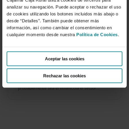
Cajamar Caja Rural utiliza cookies de terceros para
analizar su navegación. Puede aceptar o rechazar el uso
de cookies utilizando los botones incluidos más abajo o
desde “Detalles”. También puede obtener más
información, así como cambiar el consentimiento en
cualquier momento desde nuestra
Política de Cookies
.
El sector vitivinícola frente al desafío del
cambio climático. Estrategias públicas y
privadas de mitigación y adaptación en el
Aceptar las cookies
Mediterráneo
6 de marzo de 2019
Rechazar las cookies
Como se desarrolla a lo largo de esta obra,
probablemente sea el vitivinícola el sector…