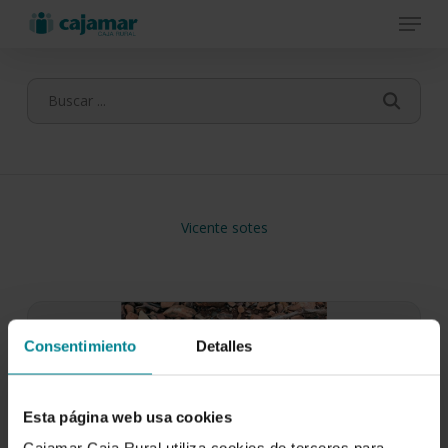
Menu
Skip
to
main
content
Vicente sotes
Consentimiento
Detalles
Esta página web usa cookies