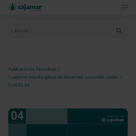
Menu
Skip
to
main
content
Publicaciones Periódicas
>
Cuaderno interdisciplinar de desarrollo sostenible cuides
>
CUIDES 04