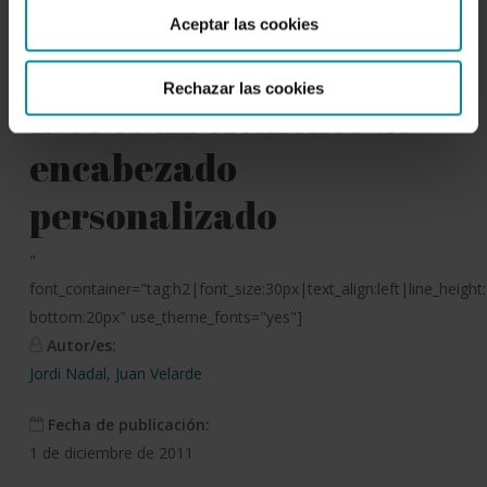
Aceptar las cookies
Descargar
Rechazar las cookies
Este es un elemento de
encabezado
personalizado
"
font_container="tag:h2|font_size:30px|text_align:left|line_heigh
bottom:20px" use_theme_fonts="yes"]
Autor/es:
Jordi Nadal
,
Juan Velarde
Fecha de publicación:
1 de diciembre de 2011