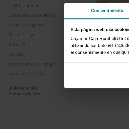
Otros informes
Consentimiento
Cuadernos Cooperativos
Manuales Cajamar
Esta página web usa cookie
Sostenibilidad
Cajamar Caja Rural utiliza c
Banca Social
utilizando los botones inclu
el consentimiento en cualqu
Sociedad
Descargar
Documentos de Trabajo
Fuera de Colección
Biblioteca del
Cooperativismo