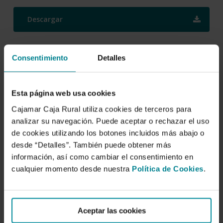
Descargar
Vol. 30 Financiación
Consentimiento
Detalles
autonómica: problemas
del modelo y propuestas
Esta página web usa cookies
de reforma
Cajamar Caja Rural utiliza cookies de terceros para
analizar su navegación. Puede aceptar o rechazar el uso
de cookies utilizando los botones incluidos más abajo o
Autor/es:
desde “Detalles”. También puede obtener más
Ángel de la Fuente
,
Julio López Laborda
información, así como cambiar el consentimiento en
cualquier momento desde nuestra
Política de Cookies
.
Fecha de publicación:
17 de noviembre de 2016
ISBN:
Aceptar las cookies
978-84-95531-79-7