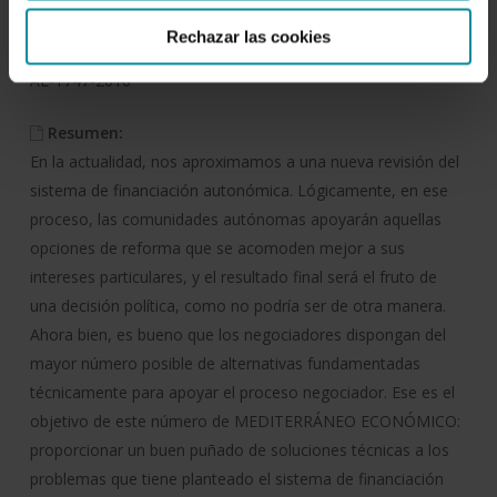
Rechazar las cookies
Deposito:
AL-1747-2016
Resumen:
En la actualidad, nos aproximamos a una nueva revisión del
sistema de financiación autonómica. Lógicamente, en ese
proceso, las comunidades autónomas apoyarán aquellas
opciones de reforma que se acomoden mejor a sus
intereses particulares, y el resultado final será el fruto de
una decisión política, como no podría ser de otra manera.
Ahora bien, es bueno que los negociadores dispongan del
mayor número posible de alternativas fundamentadas
técnicamente para apoyar el proceso negociador. Ese es el
objetivo de este número de MEDITERRÁNEO ECONÓMICO:
proporcionar un buen puñado de soluciones técnicas a los
problemas que tiene planteado el sistema de financiación