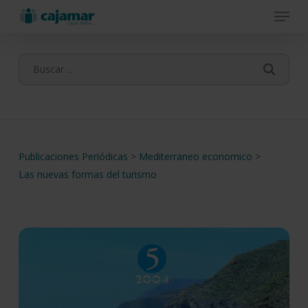
Menu
Skip
to
main
content
Publicaciones Periódicas
>
Mediterraneo economico
>
Las nuevas formas del turismo