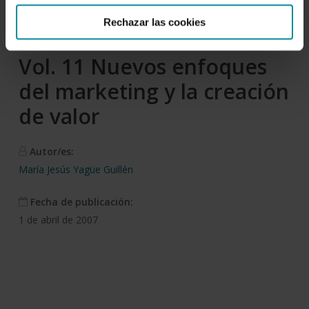
Descargar
Rechazar las cookies
Vol. 11 Nuevos enfoques
del marketing y la creación
de valor
Autor/es:
María Jesús Yagüe Guillén
Fecha de publicación:
1 de abril de 2007