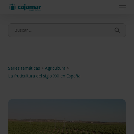
Menu
Skip
to
main
content
Series temáticas
>
Agricultura
>
La fruticultura del siglo XXI en España