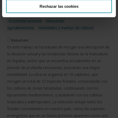
AL-365-2010
Rechazar las cookies
Temática:
Economía sectorial
Innovación
agroalimentaria
Variedades y manejo de cultivos
Resumen:
En este trabajo se ha tratado de recoger una descripción de
la situación actual y las tendencias futuras de la fruticultura
en España, sector que se encuentra actualmente en un
periodo de profunda renovación, buscando una mayor
rentabilidad. La obra se organiza en 16 capítulos, que
recogen un total de 27 especies frutales, comenzando con
los cultivos de zonas templadas, continuando con los
típicamente mediterráneos, y acabando con los cultivos
tropicales y subtropicales. La selección incluye tanto los
frutales consolidados en nuestro país, como las especies
emergentes que en un futuro próximo aparecen como una