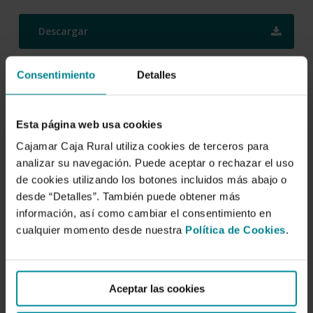
Descargar
Consentimiento
Detalles
La fruticultura del siglo XXI
en España
Esta página web usa cookies
Autor/es:
Cajamar Caja Rural utiliza cookies de terceros para
analizar su navegación. Puede aceptar o rechazar el uso
Juan José Hueso Martín
,
Julián Cuevas González
de cookies utilizando los botones incluidos más abajo o
desde “Detalles”. También puede obtener más
Fecha de publicación:
información, así como cambiar el consentimiento en
2 de octubre de 2014
cualquier momento desde nuestra
Política de Cookies
.
ISBN:
978-84-95531-64-3
Aceptar las cookies
Deposito: