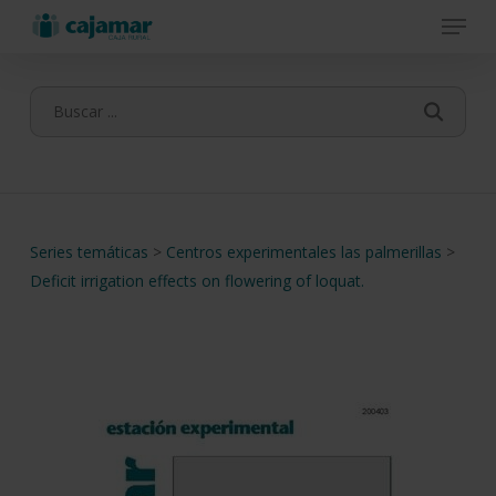
Menu
Skip
to
main
content
Series temáticas
>
Centros experimentales las palmerillas
>
Deficit irrigation effects on flowering of loquat.