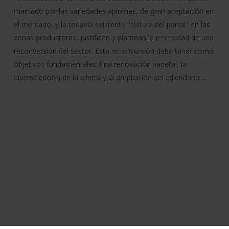
marcado por las variedades apirenas, de gran aceptación en
el mercado, y la todavía existente "cultura del parral" en las
zonas productoras, justifican y plantean la necesidad de una
reconversión del sector. Esta reconversión debe tener como
objetivos fundamentales: una renovación varietal, la
diversificación de la oferta y la ampliación del calendario ...