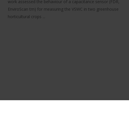
work assessed the behaviour of a capacitance sensor (FDR,
EnviroScan tm) for measuring the VSWC in two greenhouse
horticultural crops ...
Política de cookies
Aviso legal
Accesibilidad