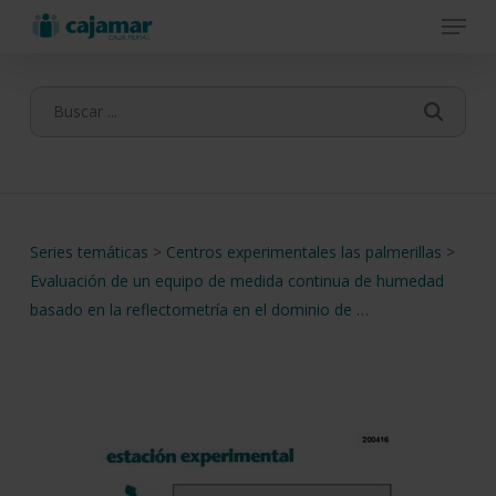
Menu
Skip
to
main
content
Series temáticas
>
Centros experimentales las palmerillas
>
Evaluación de un equipo de medida continua de humedad
basado en la reflectometría en el dominio de …