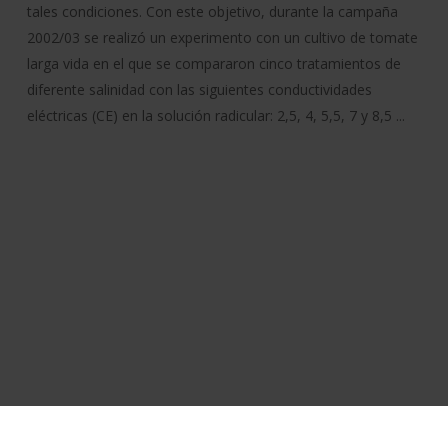
tales condiciones. Con este objetivo, durante la campaña
2002/03 se realizó un experimento con un cultivo de tomate
larga vida en el que se compararon cinco tratamientos de
diferente salinidad con las siguientes conductividades
eléctricas (CE) en la solución radicular: 2,5, 4, 5,5, 7 y 8,5 ...