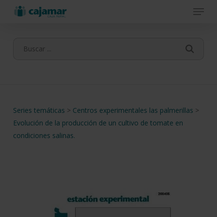
Menu
Skip
to
main
content
Series temáticas
>
Centros experimentales las palmerillas
>
Evolución de la producción de un cultivo de tomate en
condiciones salinas.