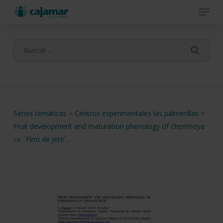
Menu
Skip
to
main
content
Series temáticas
>
Centros experimentales las palmerillas
>
Fruit development and maturation phenology of cherimoya
cv. ´Fino de Jete´.