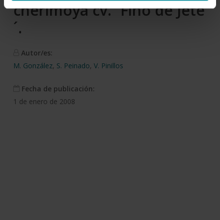
cherimoya cv. ´Fino de Jete
´.
Autor/es:
M. González
,
S. Peinado
,
V. Pinillos
Fecha de publicación:
1 de enero de 2008