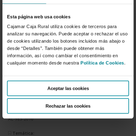
Descargar
Esta página web usa cookies
Manejo y técnicas de
Cajamar Caja Rural utiliza cookies de terceros para
analizar su navegación. Puede aceptar o rechazar el uso
cultivo en uva de mesa
de cookies utilizando los botones incluidos más abajo o
apirena
desde “Detalles”. También puede obtener más
información, así como cambiar el consentimiento en
cualquier momento desde nuestra
Política de Cookies
.
Autor/es:
Juan José Hueso Martín
Aceptar las cookies
Fecha de publicación:
4 de diciembre de 2012
Rechazar las cookies
Deposito:
AL-983-2010
Temática: