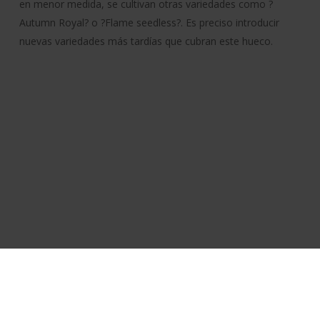
en menor medida, se cultivan otras variedades como ?
Autumn Royal? o ?Flame seedless?. Es preciso introducir
nuevas variedades más tardías que cubran este hueco.
Política de cookies
Aviso legal
Accesibilidad