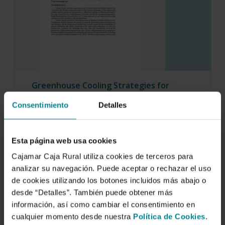
Greenhouse Cooling Strategies for
Mediterranean Climate Areas.
Consentimiento
Detalles
1 de enero de 2007
A common trend in the markets nowadays is to
consume high quality fresh fruit and…
Esta página web usa cookies
Cajamar Caja Rural utiliza cookies de terceros para
analizar su navegación. Puede aceptar o rechazar el uso
de cookies utilizando los botones incluidos más abajo o
desde “Detalles”. También puede obtener más
información, así como cambiar el consentimiento en
cualquier momento desde nuestra
Política de Cookies
.