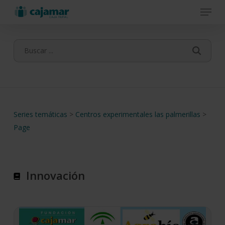
Menu
Skip
to
main
content
Series temáticas
>
Centros experimentales las palmerillas
>
Page
Innovación