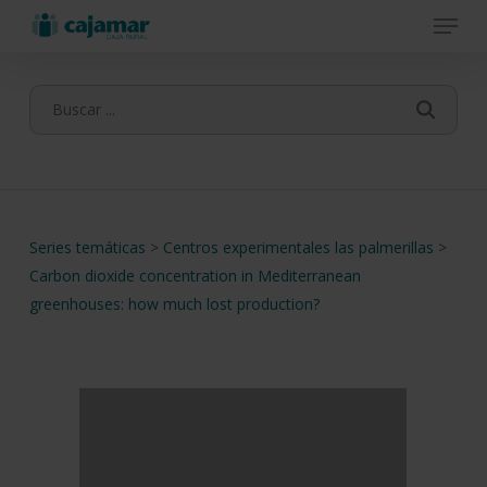
Menu
Skip
to
main
content
Series temáticas
>
Centros experimentales las palmerillas
>
Carbon dioxide concentration in Mediterranean
greenhouses: how much lost production?