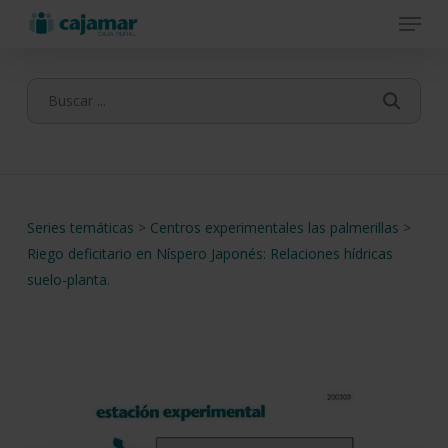
Menu
Skip
to
main
content
Series temáticas
>
Centros experimentales las palmerillas
>
Riego deficitario en Níspero Japonés: Relaciones hídricas
suelo-planta.