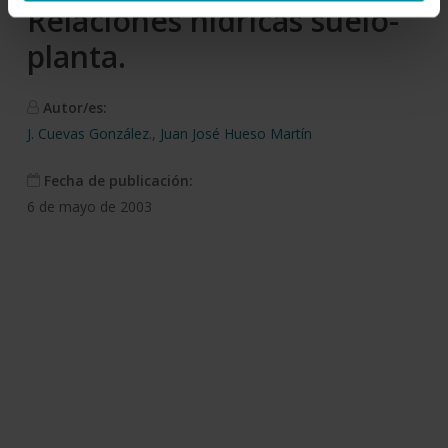
Relaciones hídricas suelo-
planta.
Autor/es:
J. Cuevas González.
,
Juan José Hueso Martín
Fecha de publicación:
6 de mayo de 2003