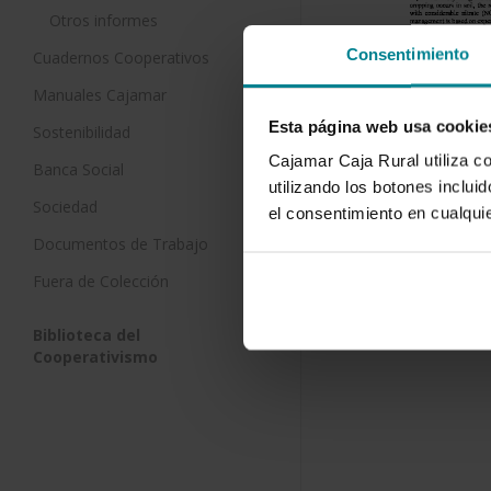
Otros informes
Consentimiento
Cuadernos Cooperativos
Manuales Cajamar
Esta página web usa cookie
Sostenibilidad
Cajamar Caja Rural utiliza c
Banca Social
utilizando los botones inclu
Sociedad
el consentimiento en cualqu
Documentos de Trabajo
Descargar
Fuera de Colección
Biblioteca del
Cooperativismo