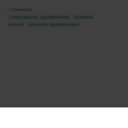
Temática:
Cooperativismo agroalimentario
Economía
sectorial
Innovación agroalimentaria