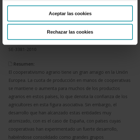
1 de junio de 2010
Aceptar las cookies
ISBN:
978-84-937759-3-3
Rechazar las cookies
Deposito:
SE-3381-2010
Resumen:
El cooperativismo agrario tiene un gran arraigo en la Unión
Europea. La cuota de producción en manos de cooperativas
se mantiene o aumenta para muchos de los productos
agrarios en estos países, lo que denota la confianza de los
agricultores en esta figura asociativa. Sin embargo, el
desarrollo que han alcanzado estas entidades muy
atomizado, con es el caso de España, con países cuyas
cooperativas han experimentado un fuerte desarrollo,
habiéndose consolidado como grandes grupos