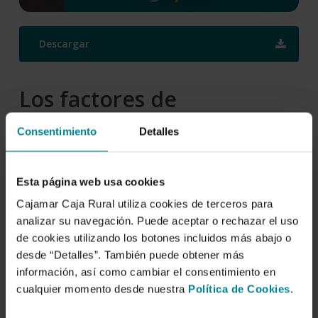
Descargar
Los factores de
competitividad de las
Consentimiento
Detalles
cooperativas líderes en el
sector agroalimentario
Esta página web usa cookies
europeo.
Cajamar Caja Rural utiliza cookies de terceros para
analizar su navegación. Puede aceptar o rechazar el uso
Autor/es:
de cookies utilizando los botones incluidos más abajo o
desde “Detalles”. También puede obtener más
Elena Meliá Martí
,
Gabriel García Martínez
,
Juan Francisco
información, así como cambiar el consentimiento en
Juliá
,
Luis Pedro Gallego Sevilla
cualquier momento desde nuestra
Política de Cookies
.
Fecha de publicación: