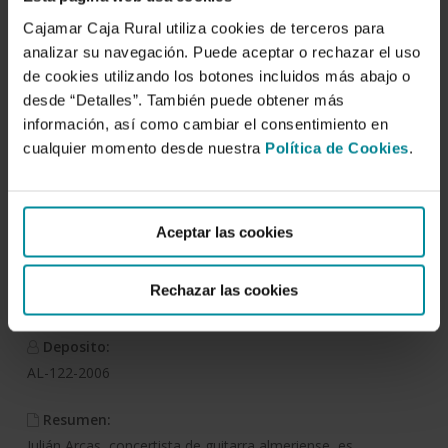
Cajamar Caja Rural utiliza cookies de terceros para
Descargar
analizar su navegación. Puede aceptar o rechazar el uso
de cookies utilizando los botones incluidos más abajo o
desde “Detalles”. También puede obtener más
Julián Arcas para escolares.
información, así como cambiar el consentimiento en
Unidad didáctica
cualquier momento desde nuestra
Política de Cookies
.
Autor/es:
Música y Escuela CEP Almería
Aceptar las cookies
Fecha de publicación:
Rechazar las cookies
6 de abril de 2006
Deposito:
AL-122-2006
Resumen:
Julián Arcas, concertista de guitarra almeriense, es