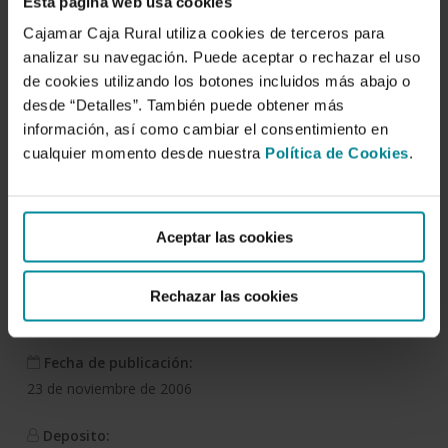
Esta página web usa cookies
Cajamar Caja Rural utiliza cookies de terceros para
analizar su navegación. Puede aceptar o rechazar el uso
de cookies utilizando los botones incluidos más abajo o
Descargar
desde “Detalles”. También puede obtener más
información, así como cambiar el consentimiento en
cualquier momento desde nuestra
Política de Cookies
.
Análisis de la campaña
hortofrutícola de Almería.
Campaña 2005/2006
Aceptar las cookies
Autor/es:
Rechazar las cookies
Instituto de Estudios de la Fundación Cajamar
Fecha de publicación:
23 de noviembre de 2006
Deposito: