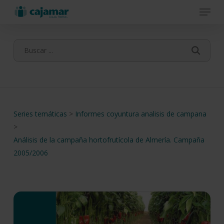
Menu
Skip
to
main
content
Series temáticas
>
Informes coyuntura analisis de campana
>
Análisis de la campaña hortofrutícola de Almería. Campaña
2005/2006