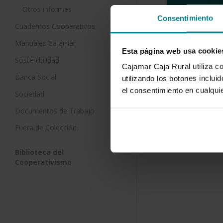
Otros informes
Consentimiento
Cuadernos Cooperativos
Manuales Cajamar
Esta página web usa cookie
Sostenibilidad
Cajamar Caja Rural utiliza c
Banca Social
utilizando los botones inclu
el consentimiento en cualqu
Sociedad
Descargar
Documentos de Trabajo
Fuera de Colección
Biblioteca del
Cooperativismo