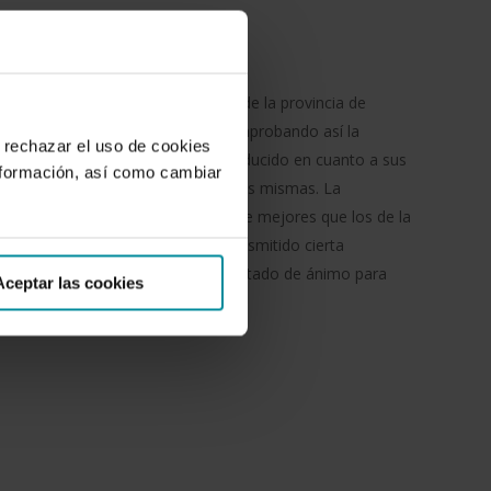
 sobre la campaña hortofrutícola de la provincia de
s publicados en años anteriores, comprobando así la
 rechazar el uso de cookies
ector, los cambios que se han producido en cuanto a sus
nformación, así como cambiar
dida se ha ido dando respuesta a las mismas. La
nómicos aceptables (sensiblemente mejores que los de la
s a los de la 2004-2005), han transmitido cierta
las empresas, siendo éste el mejor estado de ánimo para
Aceptar las cookies
entes.