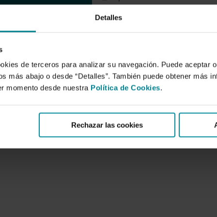
AL-2924-2007
Detalles
Resumen:
La elaboración anual de este informe
s
Almería, obliga a releer y revisar lo
ookies de terceros para analizar su navegación. Puede aceptar o
evolución que ha experimentado el s
idos más abajo o desde “Detalles”. También puede obtener más i
principales inquietudes, y en qué me
ier momento desde nuestra
Política de Cookies
.
consecución de unos resultados eco
campaña 2005-2006, aunque inferiore
tranquilidad a los agricultores y a 
Rechazar las cookies
afrontar los retos que quedan pendi