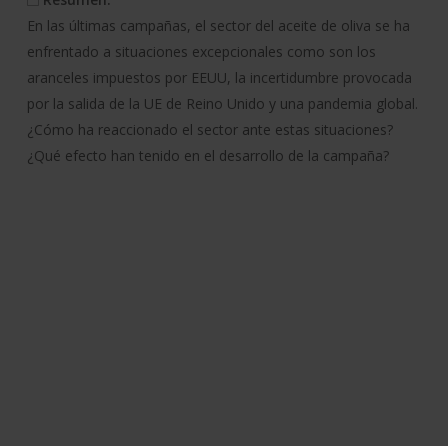
En las últimas campañas, el sector del aceite de oliva se ha
enfrentado a situaciones excepcionales como son los
aranceles impuestos por EEUU, la incertidumbre provocada
por la salida de la UE de Reino Unido y una pandemia global.
¿Cómo ha reaccionado el sector ante estas situaciones?
¿Qué efecto han tenido en el desarrollo de la campaña?