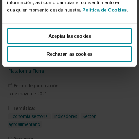
información, así como cambiar el consentimiento en
cualquier momento desde nuestra
Política de Cookies
.
Descargar
Balance del aceite de oliva.
Aceptar las cookies
Perspectivas para 2021
Rechazar las cookies
Autor/es:
Plataforma Tierra
Fecha de publicación:
5 de mayo de 2021
Temática:
Economía sectorial
Indicadores
Sector
agroalimentario
Resumen: