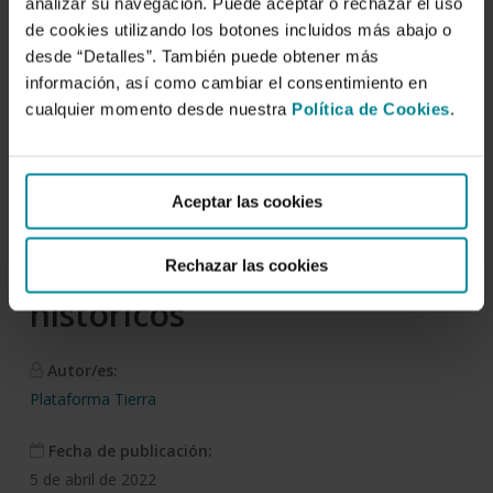
analizar su navegación. Puede aceptar o rechazar el uso
de cookies utilizando los botones incluidos más abajo o
desde “Detalles”. También puede obtener más
Descargar
información, así como cambiar el consentimiento en
cualquier momento desde nuestra
Política de Cookies
.
Cereales Cuatrimestre C1
2022. La guerra en Ucrania
Aceptar las cookies
dispara los precios de los
cereales a máximos
Rechazar las cookies
históricos
Autor/es:
Plataforma Tierra
Fecha de publicación:
5 de abril de 2022