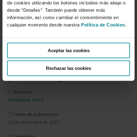
de cookies utilizando los botones incluidos más abajo o
desde “Detalles”. También puede obtener más
información, así como cambiar el consentimiento en
Descargar
cualquier momento desde nuestra
Política de Cookies
.
Cereales Cuatrimestre C3
Aceptar las cookies
2021. Escalada de las
cotizaciones de cereales
Rechazar las cookies
por una mayor demanda
Autor/es:
Plataforma Tierra
Fecha de publicación:
13 de noviembre de 2021
Temática: