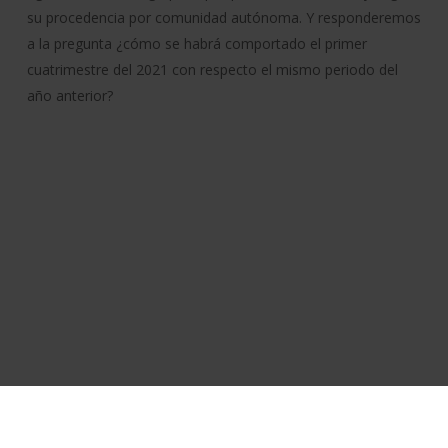
su procedencia por comunidad autónoma. Y responderemos
a la pregunta ¿cómo se habrá comportado el primer
cuatrimestre del 2021 con respecto el mismo periodo del
año anterior?