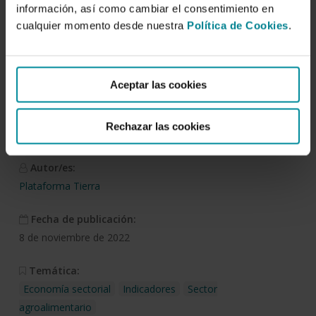
información, así como cambiar el consentimiento en
Visualizar
cualquier momento desde nuestra
Política de Cookies
.
Comercio exterior
Aceptar las cookies
agroalimentario | Aceites.
Agosto 2022
Rechazar las cookies
Autor/es:
Plataforma Tierra
Fecha de publicación:
8 de noviembre de 2022
Temática:
Economía sectorial
Indicadores
Sector
agroalimentario