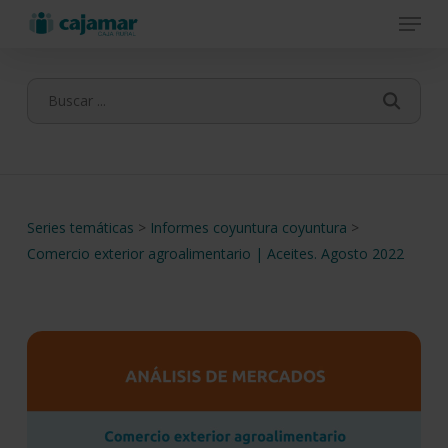
Menu
Skip
to
main
content
Series temáticas
>
Informes coyuntura coyuntura
>
Comercio exterior agroalimentario | Aceites. Agosto 2022