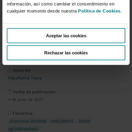
información, así como cambiar el consentimiento en
cualquier momento desde nuestra
Política de Cookies
.
Descargar
Evolución del sector
Aceptar las cookies
bovino. Perspectivas para
2021
Rechazar las cookies
Autor/es:
Plataforma Tierra
Fecha de publicación:
4 de junio de 2021
Temática:
Economía sectorial
Indicadores
Sector
agroalimentario