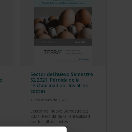
Sector del huevo Semestre
e
S2 2021. Pérdida de la
rentabilidad por los altos
costes
17 de enero de 2022
Sector del huevo Semestre S2
2021. Pérdida de la rentabilidad
por los altos costes