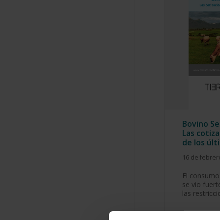
Bovino Se
Las cotiz
de los úl
16 de febrer
El consumo
se vio fuer
las restricc