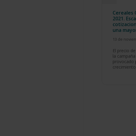
Cereales 
2021. Esca
cotizacio
una mayo
13 de novie
El precio de
la campaña
provocado p
crecimient