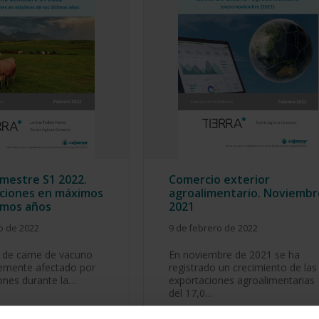
mestre S1 2022.
Comercio exterior
aciones en máximos
agroalimentario. Noviembr
timos años
2021
o de 2022
9 de febrero de 2022
 de carne de vacuno
En noviembre de 2021 se ha
temente afectado por
registrado un crecimiento de las
iones durante la…
exportaciones agroalimentarias
del 17,0…