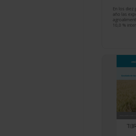
En los diez
año las exp
agroaliment
10,0 % inte