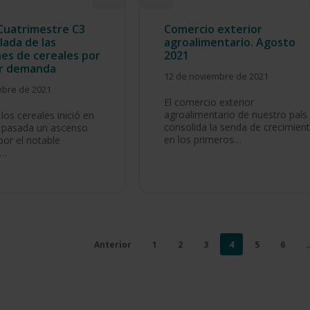
Cuatrimestre C3
Comercio exterior
lada de las
agroalimentario. Agosto
nes de cereales por
2021
r demanda
12 de noviembre de 2021
mbre de 2021
El comercio exterior
agroalimentario de nuestro país
 los cereales inició en
consolida la senda de crecimien
 pasada un ascenso
en los primeros…
or el notable
o…
Anterior
1
2
3
4
5
6