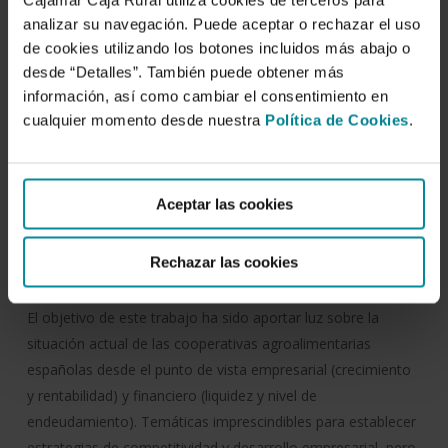
Fecha de publicación:
analizar su navegación. Puede aceptar o rechazar el uso
25 de abril de 2016
de cookies utilizando los botones incluidos más abajo o
desde “Detalles”. También puede obtener más
Deposito:
información, así como cambiar el consentimiento en
AL-2924-2007
cualquier momento desde nuestra
Política de Cookies
.
Temática:
Cooperativismo agroalimentario
Economía
Aceptar las cookies
sectorial
Economía social
Indicadores
Sector
agroalimentario
Rechazar las cookies
Resumen:
El objetivo de este trabajo ha sido aportar luz sobre la
situación actual de las cooperativas agroalimentarias
españolas desde el punto de vista empresarial (crecimiento
y rentabilidad) y financiero (liquidez y nivel de
endeudamiento). Temáticas imprescindibles para establecer
estrategias de competitividad y desarrollo empresarial, pero