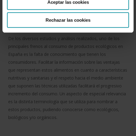
Aceptar las cookies
Fecha de publicación:
5 de octubre de 2005
Rechazar las cookies
Resumen:
De los diversos estudios y análisis realizados, uno de los
principales frenos al consumo de productos ecológicos en
España es la falta de conocimiento que tienen los
consumidores. Facilitar la información sobre las ventajas
que representan estos alimentos en cuanto a características
nutritivas y sanitarias y el respeto hacia el medio ambiente
que suponen las técnicas utilizadas facilitará el progresivo
incremento del consumo. Un aspecto de especial relevancia
es la distinta terminología que se utiliza para nombrar a
estos productos, pudiendo conocerse como ecológicos,
biológicos y/o orgánicos.