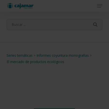
Menu
Skip
to
main
content
Series temáticas
>
Informes coyuntura monografias
>
El mercado de productos ecológicos